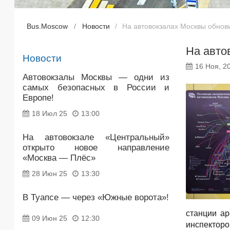
Bus.Moscow
Новости
На автовокзалах Москвы обно
На авто
Новости
16 Ноя, 2
Автовокзалы Москвы — одни из
самых безопасных в России и
Европе!
18 Июл 25
13:00
На автовокзале «Центральный»
открыто новое направление
«Москва — Плёс»
28 Июн 25
13:30
В Туапсе — через «Южные ворота»!
станции а
09 Июн 25
12:30
инспекторо