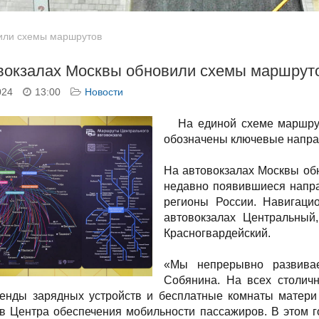
вили схемы маршрутов
вокзалах Москвы обновили схемы маршрут
024
13:00
Новости
На единой схеме маршрут
обозначены ключевые напра
На автовокзалах Москвы об
недавно появившиеся напра
регионы России. Навигац
автовокзалах Центральны
Красногвардейский.
«Мы непрерывно развива
Собянина. На всех столич
ренды зарядных устройств и бесплатные комнаты матери 
в Центра обеспечения мобильности пассажиров. В этом г