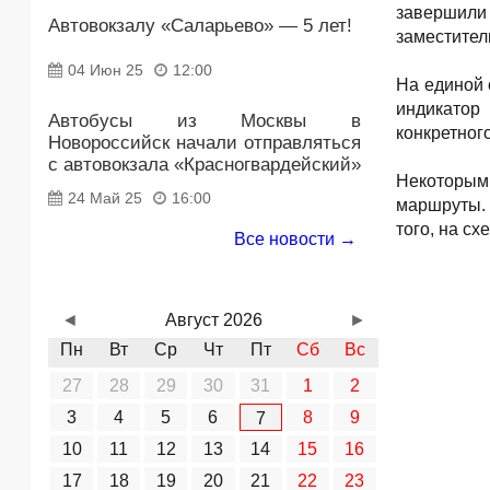
завершили
Автовокзалу «Саларьево» — 5 лет!
заместител
04 Июн 25
12:00
На единой 
индикатор
Автобусы из Москвы в
конкретног
Новороссийск начали отправляться
с автовокзала «Красногвардейский»
Некоторым
24 Май 25
16:00
маршруты. 
того, на с
Все новости →
◄
Август 2026
►
Пн
Вт
Ср
Чт
Пт
Сб
Вс
27
28
29
30
31
1
2
3
4
5
6
8
9
7
10
11
12
13
14
15
16
17
18
19
20
21
22
23